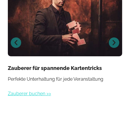
Zauberer für spannende Kartentricks
Ma
Ev
Perfekte Unterhaltung für jede Veranstaltung
Dop
Zauberer buchen >>
Zau