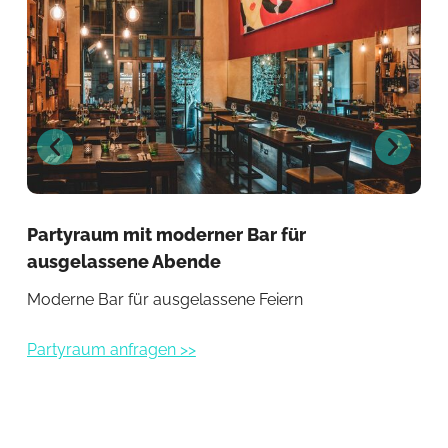
Partyraum mit moderner Bar für
Ele
ausgelassene Abende
je
Moderne Bar für ausgelassene Feiern
Sti
Partyraum anfragen >>
Par