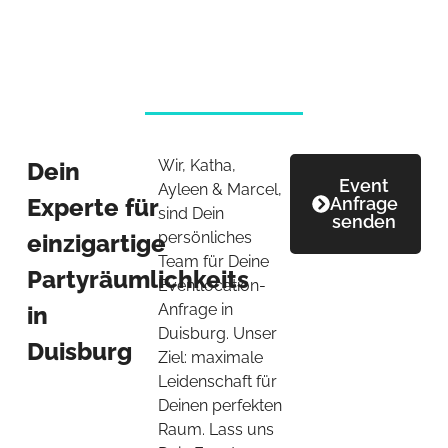
Wir, Katha,
Dein
Event
Ayleen & Marcel,
Experte für
Anfrage
sind Dein
senden
persönliches
einzigartige
Team für Deine
Partyräumlichkeits
Eventlocation-
Anfrage in
in
Duisburg. Unser
Duisburg
Ziel: maximale
Leidenschaft für
Deinen perfekten
Raum. Lass uns