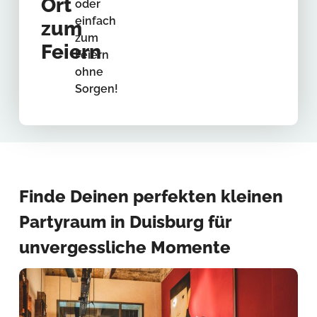
Ort
oder
einfach
zum
zum
Feiern
Feiern
ohne
Sorgen!
Finde Deinen perfekten kleinen
Partyraum in Duisburg für
unvergessliche Momente