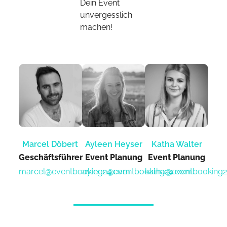
Dein Event
unvergesslich
machen!
Marcel Döbert
Ayleen Heyser
Katha Walter
Geschäftsführer
Event Planung​
Event Planung​
marcel@eventbooking24.com
ayleen@eventbooking24.com
katha@eventbooking