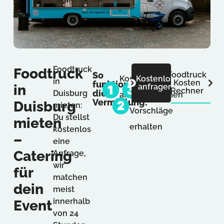
Foodtruck
Foodtruck
So
Foodtruck
Kostenlos
2-
Kostenlos
Direkt
in
Kosten
funktioniert
in
anfragen
Rechner
die
Duisburg
anfragen
3
abstimmen
Vermittlung:
Duisburg
mieten:
Vorschläge
Du stellst
mieten
erhalten
kostenlos
–
eine
Catering
Anfrage,
wir
für
matchen
dein
meist
innerhalb
Event
von 24