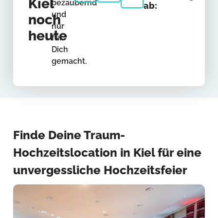
Kiel
bezaubernd
ab:
und
noch
nur
heute
für
Dich
gemacht.
Finde Deine Traum-
Hochzeitslocation in Kiel für eine
unvergessliche Hochzeitsfeier