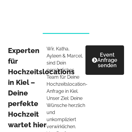
Wir, Katha,
Experten
Event
Ayleen & Marcel,
für
Anfrage
sind Dein
senden
persönliches
Hochzeitslocations
Team für Deine
in Kiel –
Hochzeitslocation-
Anfrage in Kiel.
Deine
Unser Ziel: Deine
perfekte
Wünsche herzlich
und
Hochzeit
unkompliziert
wartet hier
verwirklichen.