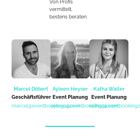
Von Profis
vermittelt,
bestens beraten.
Marcel Döbert
Ayleen Heyser
Katha Walter
Geschäftsführer
Event Planung​
Event Planung​
marcel@eventbooking24.com
ayleen@eventbooking24.com
katha@eventbooking