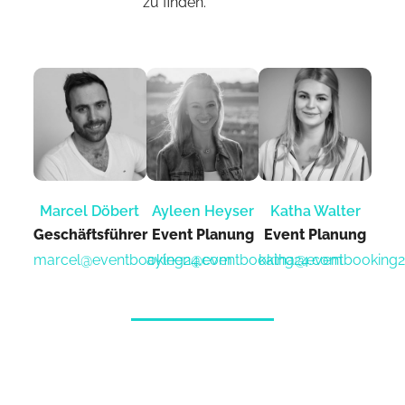
zu finden.
Marcel Döbert
Ayleen Heyser
Katha Walter
Geschäftsführer
Event Planung​
Event Planung​
marcel@eventbooking24.com
ayleen@eventbooking24.com
katha@eventbooking