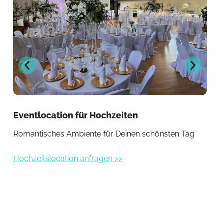
Eventlocation für Hochzeiten
Ou
Romantisches Ambiente für Deinen schönsten Tag
Fre
Hochzeitslocation anfragen >>
Out