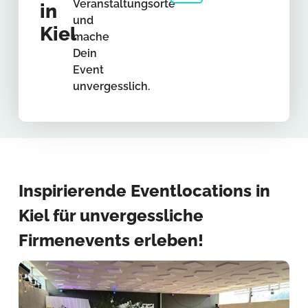
Veranstaltungsorte
in
und
Kiel
mache
Dein
Event
unvergesslich.
Inspirierende Eventlocations in
Kiel für unvergessliche
Firmenevents erleben!