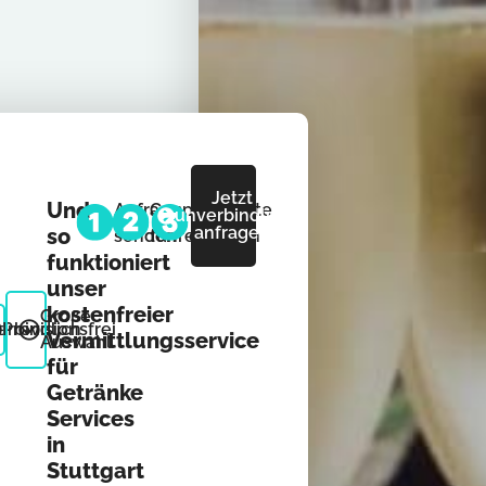
Jetzt
Und
Anfrage
Gespräche
Angebote
unverbindlich
anfragen
so
senden
führen
erhalten
funktioniert
unser
kostenfreier
Große
rbindlich
Provisionsfrei
Vermittlungsservice
Auswahl
für
Getränke
Services
in
Stuttgart