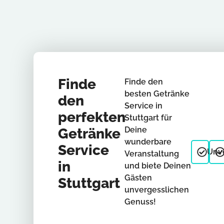
Finde
Finde den
besten Getränke
den
Service in
perfekten
Stuttgart für
Deine
Getränke
wunderbare
Service
Unve
Veranstaltung
in
und biete Deinen
Gästen
Stuttgart
unvergesslichen
Genuss!