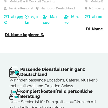
Mobile Bar & Cocktail Catering
Mobile Bar &
Service Personal
Hamburg, Deutschland
Nürnberg, D
ab 999
250
Max.
Min.
ab 00 €
€
km
400
30
DL Name ko
DL Name kopieren 📝
Passende Dienstleister in ganz
Deutschland
Wir finden passende Locations, Caterer, Musiker &
mehr – überall und für jeden Anlass.
Komplett kostenfrei & persönliche
Beratung
Unser Service ist für Dich gratis – auf Wunsch mit
individueller Expertenberatung.