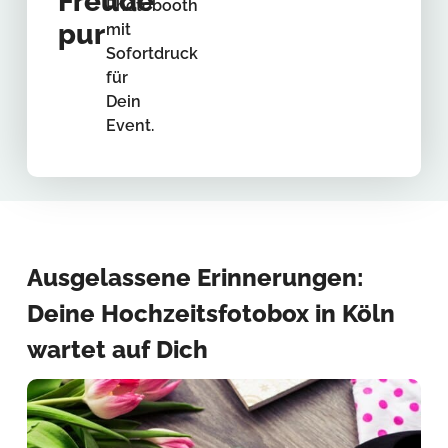
Freude
Photobooth
pur
mit
Sofortdruck
für
Dein
Event.
Ausgelassene Erinnerungen:
Deine Hochzeitsfotobox in Köln
wartet auf Dich