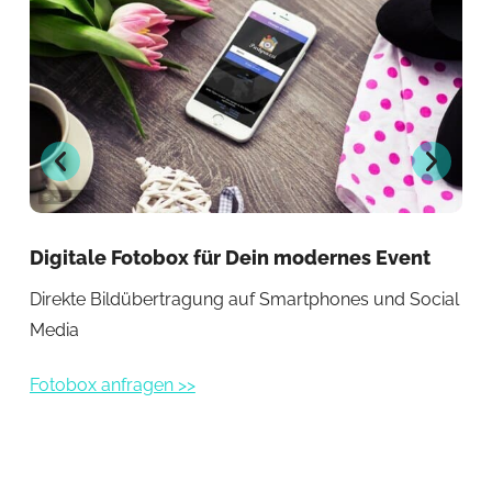
Digitale Fotobox für Dein modernes Event
Fo
Gä
Direkte Bildübertragung auf Smartphones und Social
Lus
Media
Fot
Fotobox anfragen >>