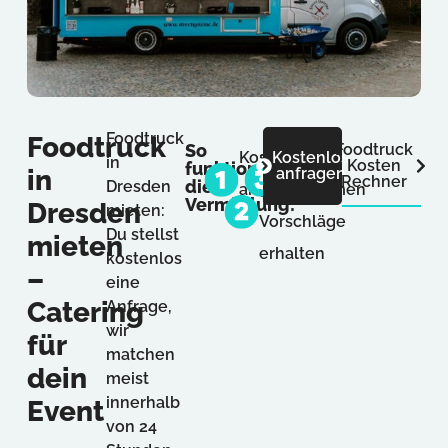
Foodtruck
Foodtruck
So
Foodtruck
Kostenlos
2-
Kostenlos
Direkt
in
Kosten
funktioniert
in
anfragen
Rechner
die
Dresden
anfragen
3
abstimmen
Vermittlung:
Dresden
mieten:
Vorschläge
Du stellst
mieten
erhalten
kostenlos
–
eine
Catering
Anfrage,
wir
für
matchen
dein
meist
innerhalb
Event
von 24