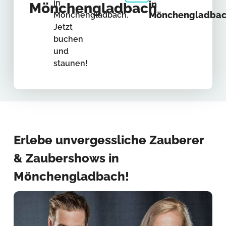
in
in
Mönchengladbach
Mönchengladba
Mönchengladbach.
Jetzt
buchen
und
staunen!
Erlebe unvergessliche Zauberer
& Zaubershows in
Mönchengladbach!