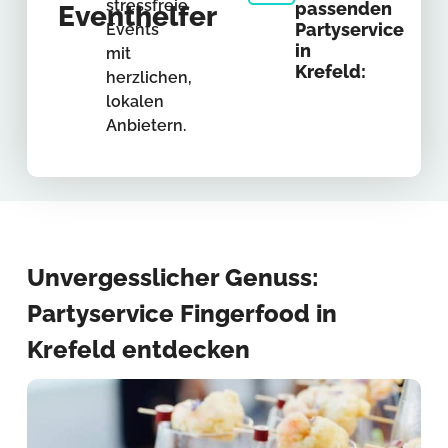
stressfreie
passenden
Eventhelfer
Partyservice
Events
in
mit
Krefeld:
herzlichen,
lokalen
Anbietern.
Unvergesslicher Genuss:
Partyservice Fingerfood in
Krefeld entdecken