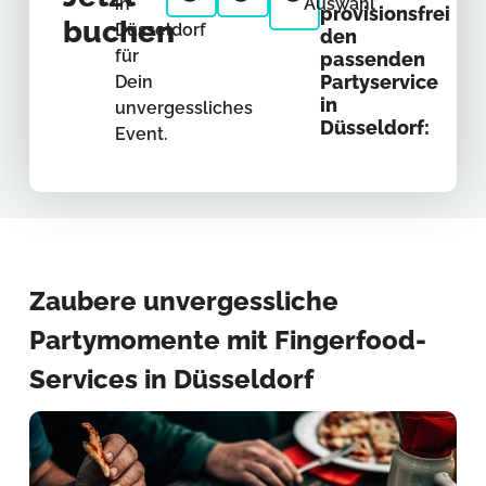
in
Auswahl
provisionsfrei
buchen
Düsseldorf
den
für
passenden
Partyservice
Dein
in
unvergessliches
Düsseldorf:
Event.
Zaubere unvergessliche
Partymomente mit Fingerfood-
Services in Düsseldorf