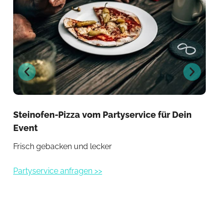
Steinofen-Pizza vom Partyservice für Dein
Pa
Event
Kös
Frisch gebacken und lecker
Her
Partyservice anfragen >>
Par