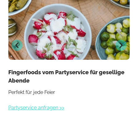
Fingerfoods vom Partyservice für gesellige
Fin
Abende
Le
Perfekt für jede Feier
Ide
Partyservice anfragen >>
Par