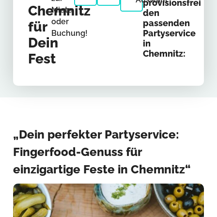
provisionsfrei
Chemnitz
Miete
den
oder
passenden
für
Partyservice
Buchung!
Dein
in
Chemnitz:
Fest
„Dein perfekter Partyservice:
Fingerfood-Genuss für
einzigartige Feste in Chemnitz“