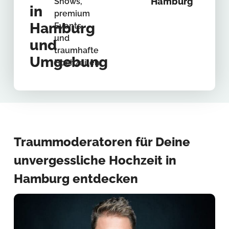
Hamburg
Shows,
in
premium
Hamburg
Events
und
und
traumhafte
Umgebung
Hochzeiten.
Traummoderatoren für Deine
unvergessliche Hochzeit in
Hamburg entdecken