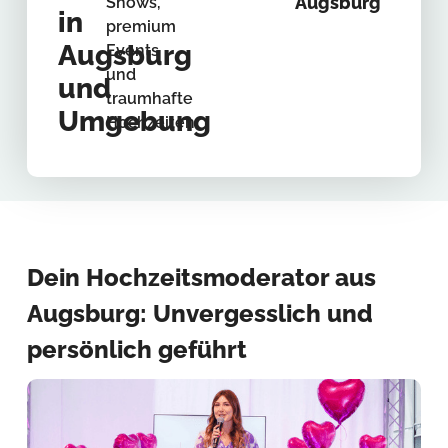
Augsburg
Shows,
in
premium
Augsburg
Events
und
und
traumhafte
Umgebung
Hochzeiten.
Dein Hochzeitsmoderator aus
Augsburg: Unvergesslich und
persönlich geführt