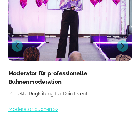
Moderator für professionelle
Mo
Bühnenmoderation
Pa
Perfekte Begleitung für Dein Event
Kom
Moderator buchen >>
Mod