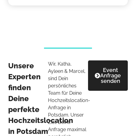
Wir, Katha,
Unsere
Event
Ayleen & Marcel,
Experten
Anfrage
sind Dein
senden
persönliches
finden
Team für Deine
Deine
Hochzeitslocation-
Anfrage in
perfekte
Potsdam. Unser
Hochzeitslocation
Ziel: Deine
Anfrage maximal
in Potsdam