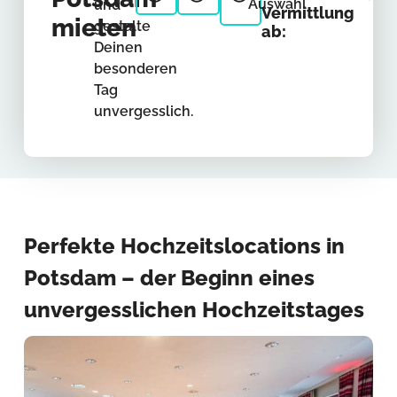
Auswahl
und
Vermittlung
mieten
gestalte
ab:
Deinen
besonderen
Tag
unvergesslich.
Perfekte Hochzeitslocations in
Potsdam – der Beginn eines
unvergesslichen Hochzeitstages