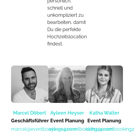
persönlich,
schnell und
unkompliziert zu
bearbeiten, damit
Du die perfekte
Hochzeitslocation
findest.
Marcel Döbert
Ayleen Heyser
Katha Walter
Geschäftsführer
Event Planung​
Event Planung​
marcel@eventbooking24.com
ayleen@eventbooking24.com
katha@eventbooking