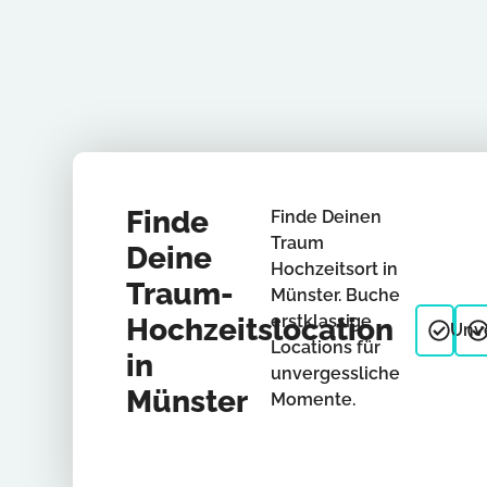
Finde
Finde Deinen
Traum
Deine
Hochzeitsort in
Traum-
Münster. Buche
erstklassige
Hochzeitslocation
Unve
Locations für
in
unvergessliche
Münster
Momente.