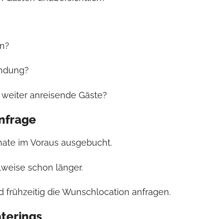
rn?
indung?
r weiter anreisende Gäste?
Anfrage
nate im Voraus ausgebucht.
lweise schon länger.
 frühzeitig die Wunschlocation anfragen.
aterings