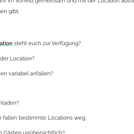
et ihr im Vorfeld gemeinsam und mit der Location abs
en gibt.
ation
steht euch zur Verfügung?
 der Location?
n variabel anfallen?
inladen?
n fallen bestimmte Locations weg.
en Gästen unübersichtlich?