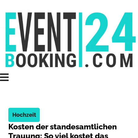
Hochzeit
Kosten der standesamtlichen
Trauung: So viel kostet das