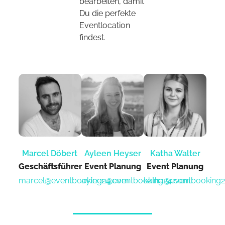
bearbeiten, damit
Du die perfekte
Eventlocation
findest.
Marcel Döbert
Ayleen Heyser
Katha Walter
Geschäftsführer
Event Planung​
Event Planung​
marcel@eventbooking24.com
ayleen@eventbooking24.com
katha@eventbooking