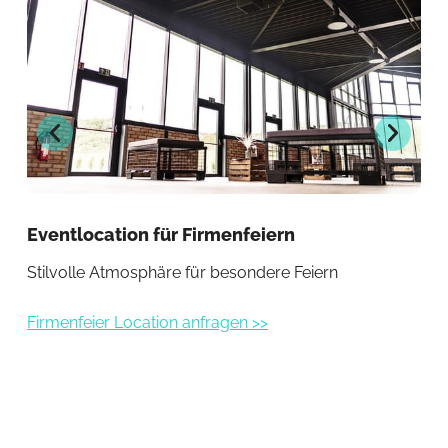
Eventlocation für Firmenfeiern
Ev
Stilvolle Atmosphäre für besondere Feiern
Gro
Firmenfeier Location anfragen >>
Eve