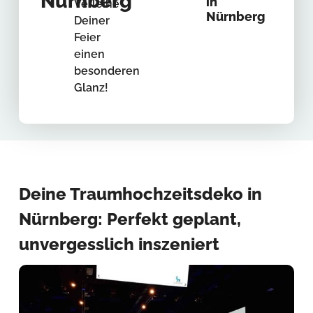
Nürnberg
in
Verleihe
Nürnberg
Deiner
Feier
einen
besonderen
Glanz!
Deine Traumhochzeitsdeko in
Nürnberg: Perfekt geplant,
unvergesslich inszeniert