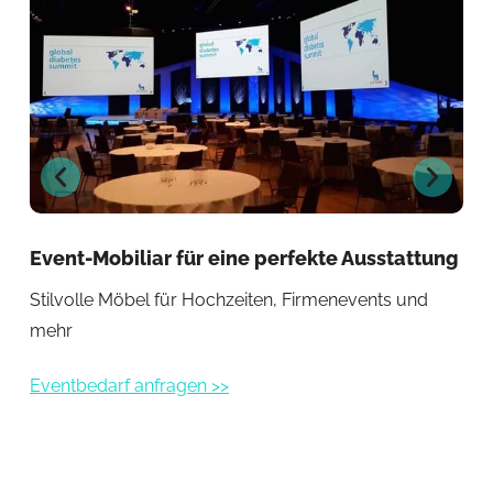
Event-Mobiliar für eine perfekte Ausstattung
Mr.
Stilvolle Möbel für Hochzeiten, Firmenevents und
Lie
mehr
Eve
Eventbedarf anfragen >>