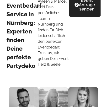
Event
Ayleen & Marcel,
Eventbedarf-
Anfrage
sind Dein
senden
persönliches
Service in
Team in
Nürnberg:
Nürnberg und
finden für Dich
Experten
leidenschaftlich
finden
den perfekten
Eventbedarf.
Deine
Trust us, wir
perfekte
geben Dein Event
Herz & Seele.
Partydeko