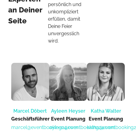
persönlich und
an Deiner
unkompliziert
erfüllen, damit
Seite
Deine Feier
unvergesslich
wird.
Marcel Döbert
Ayleen Heyser
Katha Walter
Geschäftsführer
Event Planung​
Event Planung​
marcel@eventbooking24.com
ayleen@eventbooking24.com
katha@eventbooking