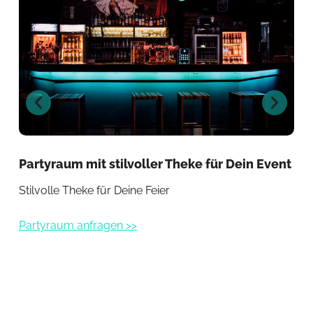
Partyraum mit stilvoller Theke für Dein Event
Pa
Ta
Stilvolle Theke für Deine Feier
Vie
Partyraum anfragen >>
Par