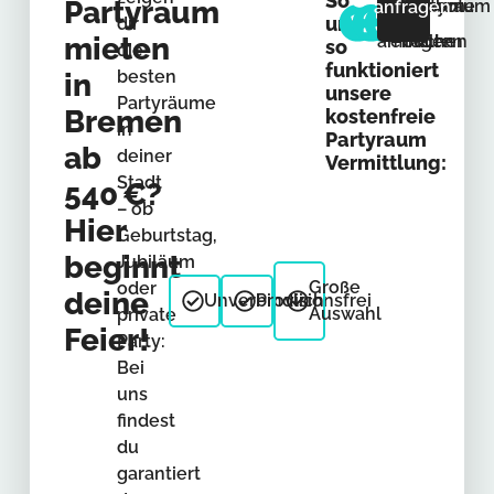
So
Partyraum
Partyraum
Angebote
Partyraum
anfragen
und
dir
mieten
anfragen
erhalten
buchen
so
die
funktioniert
besten
in
unsere
Partyräume
Bremen
kostenfreie
in
Partyraum
ab
deiner
Vermittlung:
Stadt
540 €?
– ob
Hier
Geburtstag,
beginnt
Jubiläum
Große
oder
deine
Unverbindlich
Provisionsfrei
Auswahl
private
Feier!
Party:
Bei
uns
findest
du
garantiert