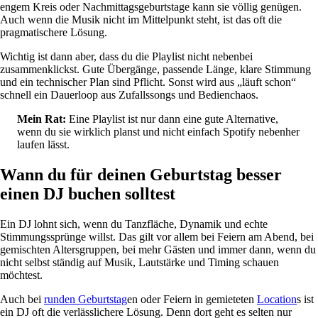
engem Kreis oder Nachmittagsgeburtstage kann sie völlig genügen.
Auch wenn die Musik nicht im Mittelpunkt steht, ist das oft die
pragmatischere Lösung.
Wichtig ist dann aber, dass du die Playlist nicht nebenbei
zusammenklickst. Gute Übergänge, passende Länge, klare Stimmung
und ein technischer Plan sind Pflicht. Sonst wird aus „läuft schon“
schnell ein Dauerloop aus Zufallssongs und Bedienchaos.
Mein Rat:
Eine Playlist ist nur dann eine gute Alternative,
wenn du sie wirklich planst und nicht einfach Spotify nebenher
laufen lässt.
Wann du für deinen Geburtstag besser
einen DJ buchen solltest
Ein DJ lohnt sich, wenn du Tanzfläche, Dynamik und echte
Stimmungssprünge willst. Das gilt vor allem bei Feiern am Abend, bei
gemischten Altersgruppen, bei mehr Gästen und immer dann, wenn du
nicht selbst ständig auf Musik, Lautstärke und Timing schauen
möchtest.
Auch bei
runden Geburtstag
en oder Feiern in gemieteten
Location
s ist
ein DJ oft die verlässlichere Lösung. Denn dort geht es selten nur