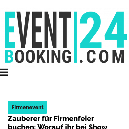
Firmenevent
Zauberer für Firmenfeier
buchen: Worauf ihr bei Show