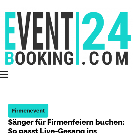
Firmenevent
Sänger für Firmenfeiern buchen:
So passt Live-Gesang ins