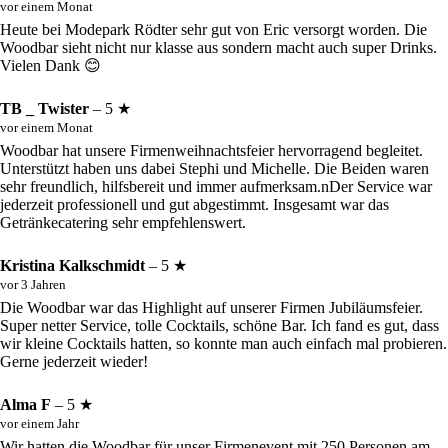
vor einem Monat
Heute bei Modepark Rödter sehr gut von Eric versorgt worden. Die
Woodbar sieht nicht nur klasse aus sondern macht auch super Drinks.
Vielen Dank 😊
TB _ Twister
– 5 ★
vor einem Monat
Woodbar hat unsere Firmenweihnachtsfeier hervorragend begleitet.
Unterstützt haben uns dabei Stephi und Michelle. Die Beiden waren
sehr freundlich, hilfsbereit und immer aufmerksam.nDer Service war
jederzeit professionell und gut abgestimmt. Insgesamt war das
Getränkecatering sehr empfehlenswert.
Kristina Kalkschmidt
– 5 ★
vor 3 Jahren
Die Woodbar war das Highlight auf unserer Firmen Jubiläumsfeier.
Super netter Service, tolle Cocktails, schöne Bar. Ich fand es gut, dass
wir kleine Cocktails hatten, so konnte man auch einfach mal probieren.
Gerne jederzeit wieder!
Alma F
– 5 ★
vor einem Jahr
Wir hatten die Woodbar für unser Firmenevent mit 250 Personen am