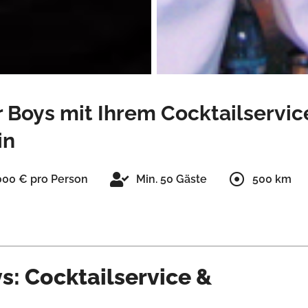
 Boys mit Ihrem Cocktailservic
in
.000 € pro Person
Min. 50 Gäste
500 km
s: Cocktailservice &