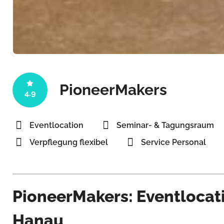
PioneerMakers
4.9
Eventlocation
Seminar- & Tagungsraum
Verpflegung flexibel
Service Personal
PioneerMakers: Eventlocat
Hanau