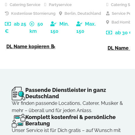
Catering Service
Partyservice
Catering Ser
Kostenlose Stornierung
Berlin, Deutschland
Service Pers
Bad Homburg
ab 25
50
Min.
Max.
€
km
150
150
ab 30 €
DL Name kopieren 📝
DL Name ko
Passende Dienstleister in ganz
Deutschland
Wir finden passende Locations, Caterer, Musiker &
mehr – überall und für jeden Anlass.
Komplett kostenfrei & persönliche
Beratung
Unser Service ist für Dich gratis – auf Wunsch mit