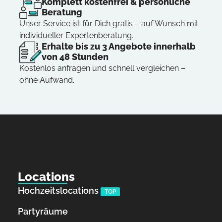
Komplett kostenfrei & persönliche
Beratung
Unser Service ist für Dich gratis – auf Wunsch mit
individueller Expertenberatung.
Erhalte bis zu 3 Angebote innerhalb
von 48 Stunden
Kostenlos anfragen und schnell vergleichen –
ohne Aufwand.
Locations
Hochzeitslocations
TOP
Partyräume