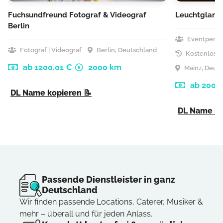
Fuchsundfreund Fotograf & Videograf
Leuchtglanz 
Berlin
Eventperso
Fotograf | Videograf
Berlin, Deutschland
Kostenlose 
ab 1200.01 €
2000 km
Mainz, Deut
ab 200 
DL Name kopieren 📝
DL Name ko
Passende Dienstleister in ganz
Deutschland
Wir finden passende Locations, Caterer, Musiker &
mehr – überall und für jeden Anlass.