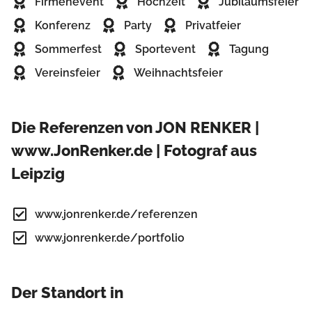
Firmenevent
Hochzeit
Jubiläumsfeier
Konferenz
Party
Privatfeier
Sommerfest
Sportevent
Tagung
Vereinsfeier
Weihnachtsfeier
Die Referenzen von JON RENKER |
www.JonRenker.de | Fotograf aus
Leipzig
www.jonrenker.de/referenzen
www.jonrenker.de/portfolio
Der Standort in