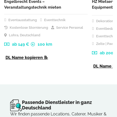
Engelbrecht Events –
HZ Mietservi
Veranstaltungstechnik mieten
Equipment u
Partyausstat
Eventausstattung
Eventtechnik
Dekoration |
Kostenlose Stornierung
Service Personal
Eventbedarf
Lohra, Deutschland
Eventtechni
ab 149 €
100 km
Zelte | Pavill
ab 200 
DL Name kopieren 📝
DL Name ko
Passende Dienstleister in ganz
Deutschland
Wir finden passende Locations, Caterer, Musiker &