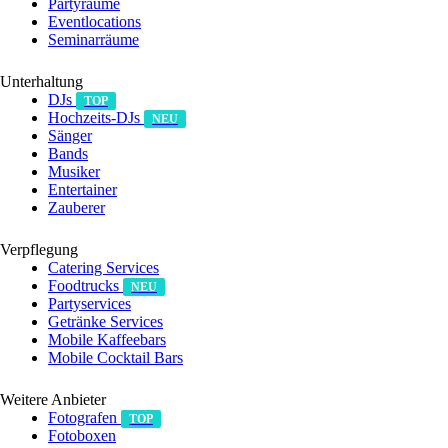
Partyräume
Eventlocations
Seminarräume
Unterhaltung
DJs
TOP
Hochzeits-DJs
NEU
Sänger
Bands
Musiker
Entertainer
Zauberer
Verpflegung
Catering Services
Foodtrucks
NEU
Partyservices
Getränke Services
Mobile Kaffeebars
Mobile Cocktail Bars
Weitere Anbieter
Fotografen
TOP
Fotoboxen