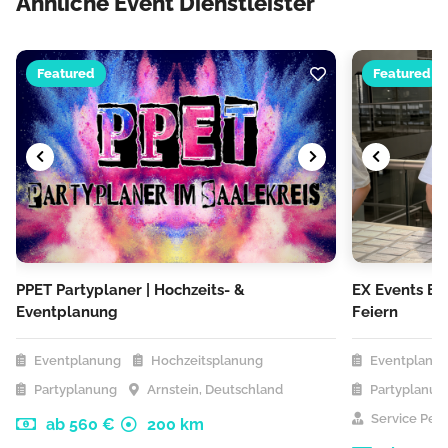
Ähnliche Event Dienstleister
Featured
Featured
PPET Partyplaner | Hochzeits- &
EX Events Ev
Eventplanung
Feiern
Eventplanung
Hochzeitsplanung
Eventplanu
Partyplanung
Arnstein, Deutschland
Partyplanun
Service Pers
ab 560 €
200 km