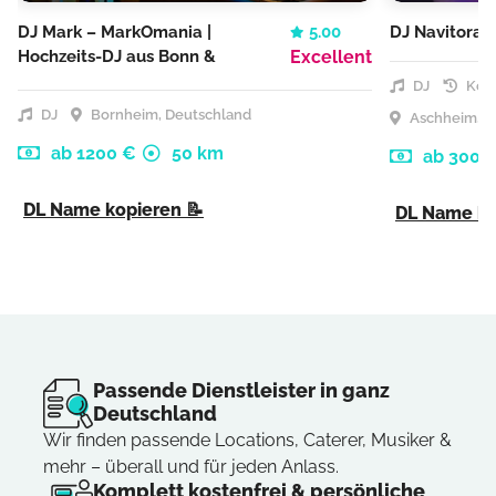
DJ Mark – MarkOmania |
5.00
DJ Navitora
Hochzeits-DJ aus Bonn &
Excellent
Köln
DJ
Kost
DJ
Bornheim, Deutschland
Aschheim, D
ab 1200 €
50 km
ab 300 
DL Name kopieren 📝
DL Name ko
Passende Dienstleister in ganz
Deutschland
Wir finden passende Locations, Caterer, Musiker &
mehr – überall und für jeden Anlass.
Komplett kostenfrei & persönliche