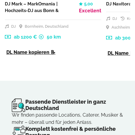
DJ Mark – MarkOmania |
5.00
DJ Navitora
Hochzeits-DJ aus Bonn &
Excellent
Köln
DJ
Kost
DJ
Bornheim, Deutschland
Aschheim, D
ab 1200 €
50 km
ab 300 
DL Name kopieren 📝
DL Name ko
Passende Dienstleister in ganz
Deutschland
Wir finden passende Locations, Caterer, Musiker &
mehr – überall und für jeden Anlass.
Komplett kostenfrei & persönliche