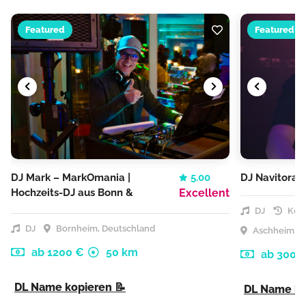
Featured
Featured
DJ Mark – MarkOmania |
5.00
DJ Navitora
Hochzeits-DJ aus Bonn &
Excellent
Köln
DJ
Kost
DJ
Bornheim, Deutschland
Aschheim, D
ab 1200 €
50 km
ab 300 
DL Name kopieren 📝
DL Name ko