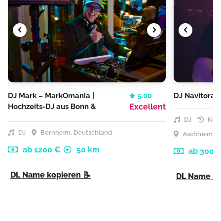
DJ Mark – MarkOmania |
5.00
DJ Navitora
Hochzeits-DJ aus Bonn &
Excellent
Köln
DJ
Kost
DJ
Bornheim, Deutschland
Aschheim, D
ab 1200 €
50 km
ab 300 
DL Name kopieren 📝
DL Name ko