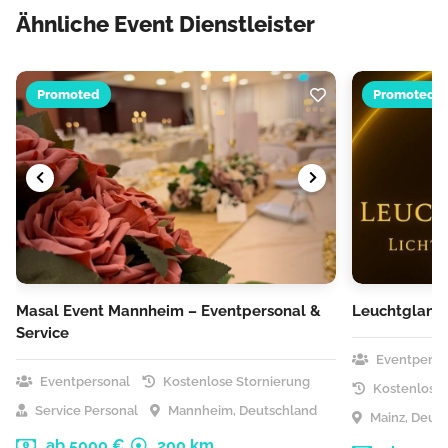
Ähnliche Event Dienstleister
Promoted
Promoted
Masal Event Mannheim – Eventpersonal &
Leuchtglanz 
Service
Eventperso
Eventpersonal
Kostenlose Stornierung
Kostenlose 
Service Personal
Mannheim, Deutschland
Mainz, Deut
ab 5000 €
200 km