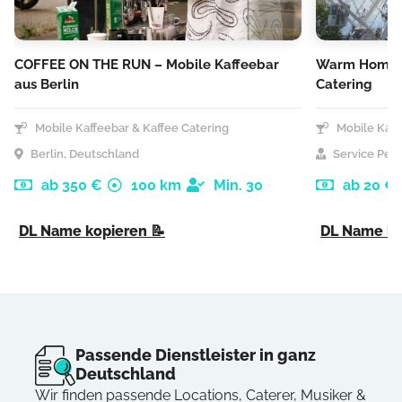
COFFEE ON THE RUN – Mobile Kaffeebar
Warm Home –
aus Berlin
Catering
Mobile Kaffeebar & Kaffee Catering
Mobile Kaff
Berlin, Deutschland
Service Pers
ab 350 €
100 km
Min. 30
ab 20 €
DL Name kopieren 📝
DL Name ko
Passende Dienstleister in ganz
Deutschland
Wir finden passende Locations, Caterer, Musiker &