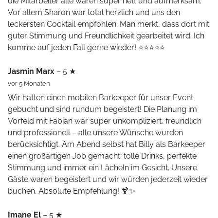
die Mitarbeiter alle waren super nett und aufmerksam.
Vor allem Sharon war total herzlich und uns den
leckersten Cocktail empfohlen. Man merkt, dass dort mit
guter Stimmung und Freundlichkeit gearbeitet wird. Ich
komme auf jeden Fall gerne wieder! ⭐⭐⭐⭐⭐
Jasmin Marx
– 5 ★
vor 5 Monaten
Wir hatten einen mobilen Barkeeper für unser Event
gebucht und sind rundum begeistert! Die Planung im
Vorfeld mit Fabian war super unkompliziert, freundlich
und professionell – alle unsere Wünsche wurden
berücksichtigt. Am Abend selbst hat Billy als Barkeeper
einen großartigen Job gemacht: tolle Drinks, perfekte
Stimmung und immer ein Lächeln im Gesicht. Unsere
Gäste waren begeistert und wir würden jederzeit wieder
buchen. Absolute Empfehlung! 🍹✨
Imane El
– 5 ★