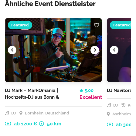
Ähnliche Event Dienstleister
Featured
Featured
DJ Mark – MarkOmania |
5.00
DJ Navitora
Hochzeits-DJ aus Bonn &
Excellent
Köln
DJ
Kost
DJ
Bornheim, Deutschland
Aschheim, D
ab 1200 €
50 km
ab 300 